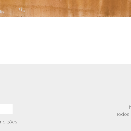
Todos 
ondições